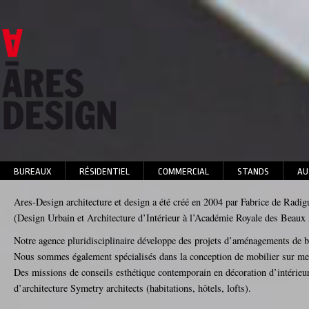
BUREAUX
RÉSIDENTIEL
COMMERCIAL
STANDS
AU
Ares-Design architecture et design a été créé en 2004 par Fabrice de Radig
(Design Urbain et Architecture d’Intérieur à l’Académie Royale des Beaux
Notre agence pluridisciplinaire développe des projets d’aménagements de b
Nous sommes également spécialisés dans la conception de mobilier sur mesu
Des missions de conseils esthétique contemporain en décoration d’intérieur
d’architecture Symetry architects (habitations, hôtels, lofts).